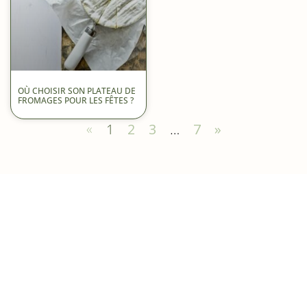
OÙ CHOISIR SON PLATEAU DE
FROMAGES POUR LES FÊTES ?
«
1
2
3
…
7
»