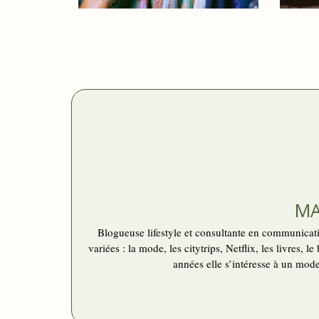
FRIPERIES À BRUXELLES :
6 L
NOS MEILLEURES
NUIT
ADRESSES
MA
Blogueuse lifestyle et consultante en communicatio
variées : la mode, les citytrips, Netflix, les livres
années elle s’intéresse à un mod