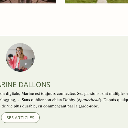
OGEMENTS POUR UNE
12 PARCS NATURELS 
 EN PLEINE NATURE
DÉCOUVRIR EN WALLO
RINE DALLONS
n digitale, Marine est toujours connectée. Ses passions sont multiples e
, le blogging,… Sans oublier son chien Dobby (
#potterhead
). Depuis quelq
e de vie plus durable, en commençant par la garde-robe.
SES ARTICLES