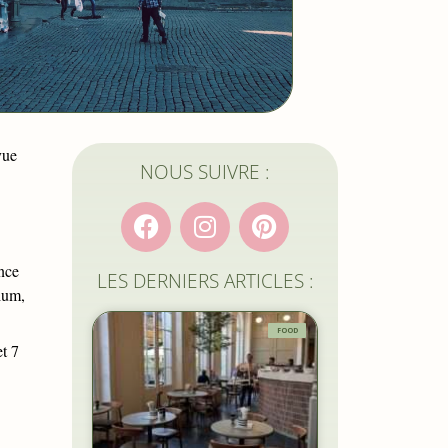
vue
NOUS SUIVRE :
ence
LES DERNIERS ARTICLES :
ium,
FOOD
et 7