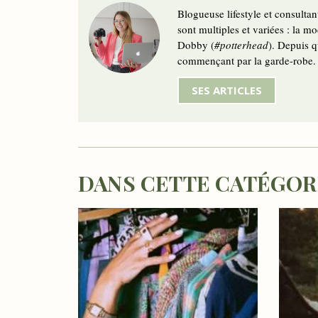
Blogueuse lifestyle et consulta
sont multiples et variées : la mo
Dobby (
#potterhead
). Depuis q
commençant par la garde-robe.
SES ARTICLES
DANS CETTE CATÉGORIE