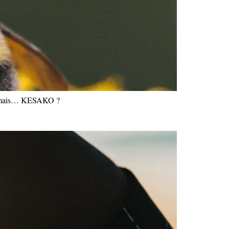
els mais… KESAKO ?